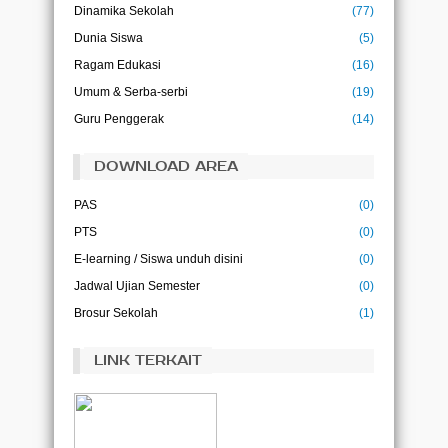
Dinamika Sekolah
(77)
(John Dewey)
Dunia Siswa
(5)
Ilmu adalah kehidupan bagi pikiran
(Abu Bakar)
Ragam Edukasi
(16)
Ilmu tanpa amal adalah kegilaan, dan amal
Umum & Serba-serbi
(19)
tanpa ilmu adalah kesia-siaan
(Imam Ghazali)
Guru Penggerak
(14)
DOWNLOAD AREA
PAS
(0)
PTS
(0)
E-learning / Siswa unduh disini
(0)
Jadwal Ujian Semester
(0)
Brosur Sekolah
(1)
LINK TERKAIT