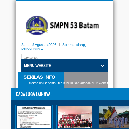
Sabtu, 8 Agustus 2026
I
Selamat siang,
pengunjung...
MENU WEBSITE
SEKILAS INFO
i SMPN53 Batam, silakan untuk pantau terus kelulusan ananda di url website berikut: kelul
Sekolah Penggerak
Studi Tiru Implementasi
Kurikulum dan Pengelolaan
Sekolah MKKS Kabupaten
Agam di SMPN 53 Batam
Diposting:
SMPN 53 Batam
|