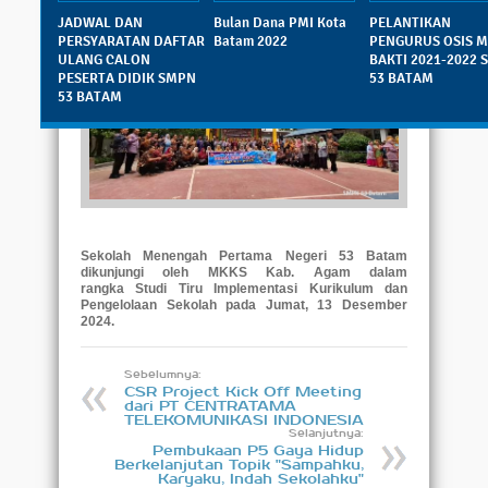
Sabtu, 14 Desember 2024 - 10:06:07 WIB
|
JADWAL DAN
Bulan Dana PMI Kota
PELANTIKAN
Dibaca: 513 pembaca
PERSYARATAN DAFTAR
Batam 2022
PENGURUS OSIS 
ULANG CALON
BAKTI 2021-2022
PESERTA DIDIK SMPN
53 BATAM
53 BATAM
Sekolah Menengah Pertama Negeri 53 Batam
dikunjungi oleh MKKS Kab. Agam dalam
rangka Studi Tiru Implementasi Kurikulum dan
Pengelolaan Sekolah pada Jumat, 13 Desember
2024.
Sebelumnya:
CSR Project Kick Off Meeting
dari PT CENTRATAMA
TELEKOMUNIKASI INDONESIA
Selanjutnya:
Pembukaan P5 Gaya Hidup
Berkelanjutan Topik "Sampahku,
Karyaku, Indah Sekolahku"