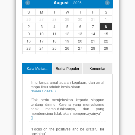
August
2026
S
M
T
W
T
F
S
26
27
28
29
30
31
1
2
3
4
5
6
7
8
9
10
11
12
13
14
15
16
17
18
19
20
21
22
23
24
25
26
27
28
29
30
31
1
2
3
4
5
Kata Mutiara
Berita Populer
Komentar
"Tak perlu menjelaskan kepada siappun
tentang dirimu. Karena yang menyukaimu
tidak membutuhkannya, dan yang
membencimu tidak akan mempercayainya"
()
"Focus on the positives and be grateful for
anything"
()
"Payung tidak akan membuat hujamn