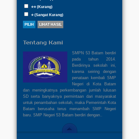
⭐⭐ (Kurang)
⭐ (Sangat Kurang)
Tentang Kami
SMPN 53 Batam berdiri
pada tahun 2014.
Berdirinya sekolah ini,
karena seiring dengan
penataan kembali SMP
Negeri di Kota Batam
dan meningkatnya perkembangan jumlah lulusan
SD serta banyaknya permintaan dari masyarakat
untuk penambahan sekolah, maka Pemerintah Kota
Batam berusaha terus menambah SMP Negeri
baru. SMP Negeri 53 Batam berdiri dengan..