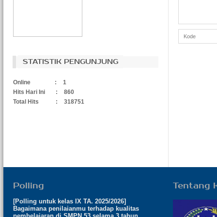
STATISTIK PENGUNJUNG
Online
:
1
Hits Hari Ini
:
860
Total Hits
:
318751
Polling
Tentang 
[Polling untuk kelas IX TA. 2025/2026]
Bagaimana penilaianmu terhadap kualitas
pembelajaran di SMPN 53 selama 3 tahun