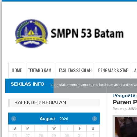
HOME
TENTANG KAMI
FASILITAS SEKOLAH
PENGAJAR & STAF
A
SEKILAS INFO
Bagi siswa siswi SMPN53 Batam, silakan untuk pantau terus kelulusan ananda di url websi
Penguatan 
Panen P
KALENDER KEGIATAN
Diposting:
SMPN
August
2026
S
M
T
W
T
F
S
26
27
28
29
30
31
1