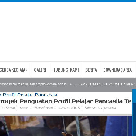
GENDA KEGIATAN
GALERI
HUBUNGI KAMI
BERITA
DOWNLOAD AREA
te berikut: kelulusan.smpn53batam.sch.id
SELAMAT DATANG DI WEBSITE SMPN 53 B
Profil Pelajar Pancasila
royek Penguatan Profil Pelajar Pancasila Tem
 53 Batam
Kamis, 15 Desember 2022 - 08:04:12 WIB
Dibaca: 571 pembaca
|
|