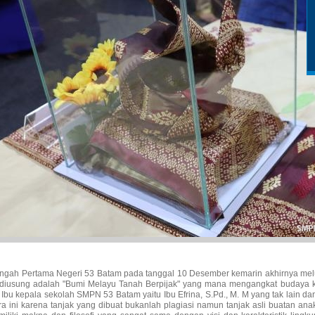
gah Pertama Negeri 53 Batam pada tanggal 10 Desember kemarin akhirnya melunc
 diusung adalah "Bumi Melayu Tanah Berpijak" yang mana mengangkat budaya kea
Ibu kepala sekolah SMPN 53 Batam yaitu Ibu Efrina, S.Pd., M. M yang tak lain da
 ini karena tanjak yang dibuat bukanlah plagiasi namun tanjak asli buatan 