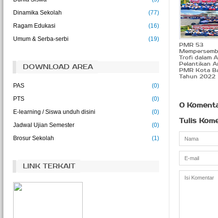
pendidikan adalah kehidupan itu sendiri.
(John Dewey)
Dinamika Sekolah
(77)
Ragam Edukasi
(16)
Ilmu adalah kehidupan bagi pikiran
(Abu Bakar)
Umum & Serba-serbi
(19)
PMR 53
Mempersemb
Trofi dalam 
Pelantikan 
DOWNLOAD AREA
PMR Kota B
Tahun 2022
PAS
(0)
PTS
(0)
0 Koment
E-learning / Siswa unduh disini
(0)
Tulis Kom
Jadwal Ujian Semester
(0)
Brosur Sekolah
(1)
LINK TERKAIT