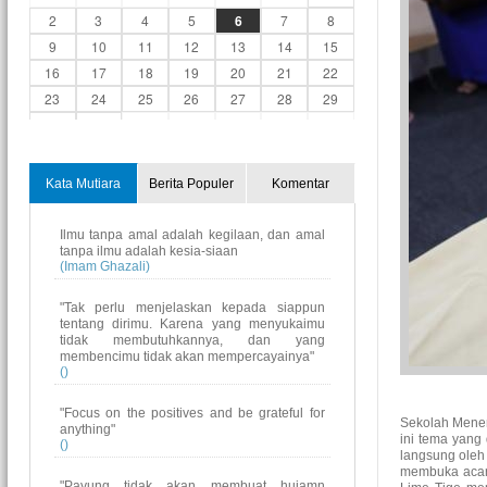
2
3
4
5
6
7
8
9
10
11
12
13
14
15
16
17
18
19
20
21
22
23
24
25
26
27
28
29
30
31
1
2
3
4
5
Kata Mutiara
Berita Populer
Komentar
Ilmu tanpa amal adalah kegilaan, dan amal
tanpa ilmu adalah kesia-siaan
(Imam Ghazali)
"Tak perlu menjelaskan kepada siappun
tentang dirimu. Karena yang menyukaimu
tidak membutuhkannya, dan yang
membencimu tidak akan mempercayainya"
()
"Focus on the positives and be grateful for
Sekolah Menen
anything"
ini tema yang
()
langsung oleh 
membuka acara
"Payung tidak akan membuat hujamn