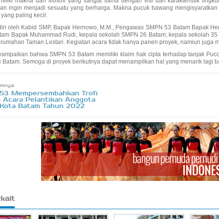
iliki makna dan filosofi yang sangat sama dengan visi dan karakteristik l
an ingin menjadi sesuatu yang berharga. Makna pucuk bawang mengisyaratka
 yang paling kecil.
adiri oleh Kabid SMP, Bapak Hernowo, M.M., Pengawas SMPN 53 Batam Bapak Heri 
am Bapak Muhammad Rudi, kepala sekolah SMPN 26 Batam, kepala sekolah 35 Ba
rumahan Taman Lestari. Kegiatan acara tidak hanya panen proyek, namiun juga
yampaikan bahwa SMPN 53 Batam memiliki klaim hak cipta terhadap tanjak Pucok
 Batam. Semoga di proyek berikutnya dapat menampilkan hal yang menarik lagi 
mnya:
53 Mempersembahkan Trofi
 Acara Pelantikan Anggota
Kota Batam Tahun 2022
rkait