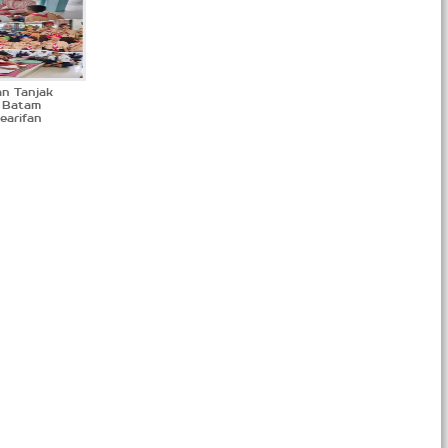
n Tanjak
 Batam
earifan