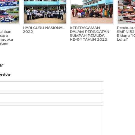
HARI GURU NASIONAL
KEBERAGAMAN
Pembuata
ahkan
2022
DALAM PERINGATAN
SMPN 53
Acara
SUMPAH PEMUDA
Bidang "K
Anggota
KE-94 TAHUN 2022
Lokal"
atam
ar
entar