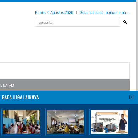
Kamis, 6 Agustus 2026
I
Selamat siang, pengunjung...
ATAM
Bagi siswa siswi SMPN53 Batam, silakan untuk pantau terus kelulusan ananda di 
a 2, "Bumi Melayu Tanah Berpijak"