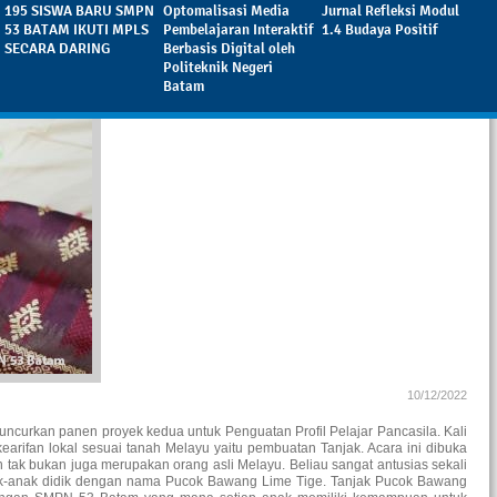
195 SISWA BARU SMPN
Optomalisasi Media
Jurnal Refleksi Modul
53 BATAM IKUTI MPLS
Pembelajaran Interaktif
1.4 Budaya Positif
SECARA DARING
Berbasis Digital oleh
Politeknik Negeri
Batam
10/12/2022
urkan panen proyek kedua untuk Penguatan Profil Pelajar Pancasila. Kali
rifan lokal sesuai tanah Melayu yaitu pembuatan Tanjak. Acara ini dibuka
n tak bukan juga merupakan orang asli Melayu. Beliau sangat antusias sekali
anak-anak didik dengan nama Pucok Bawang Lime Tige. Tanjak Pucok Bawang