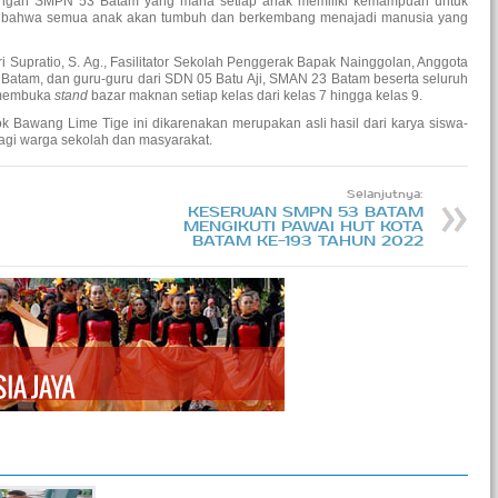
ingkungan SMPN 53 Batam yang mana setiap anak memiliki kemampuan untuk
n bahwa semua anak akan tumbuh dan berkembang menajadi manusia yang
Supratio, S. Ag., Fasilitator Sekolah Penggerak Bapak Nainggolan, Anggota
tam, dan guru-guru dari SDN 05 Batu Aji, SMAN 23 Batam beserta seluruh
 membuka
stand
bazar maknan setiap kelas dari kelas 7 hingga kelas 9.
 Bawang Lime Tige ini dikarenakan merupakan asli hasil dari karya siswa-
bagi warga sekolah dan masyarakat.
Selanjutnya:
KESERUAN SMPN 53 BATAM
MENGIKUTI PAWAI HUT KOTA
BATAM KE-193 TAHUN 2022