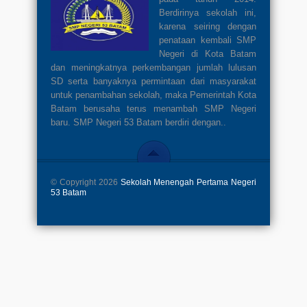
Berdirinya sekolah ini,
karena seiring dengan
penataan kembali SMP
Negeri di Kota Batam
dan meningkatnya perkembangan jumlah lulusan
SD serta banyaknya permintaan dari masyarakat
untuk penambahan sekolah, maka Pemerintah Kota
Batam berusaha terus menambah SMP Negeri
baru. SMP Negeri 53 Batam berdiri dengan..
© Copyright 2026
Sekolah Menengah Pertama Negeri
53 Batam