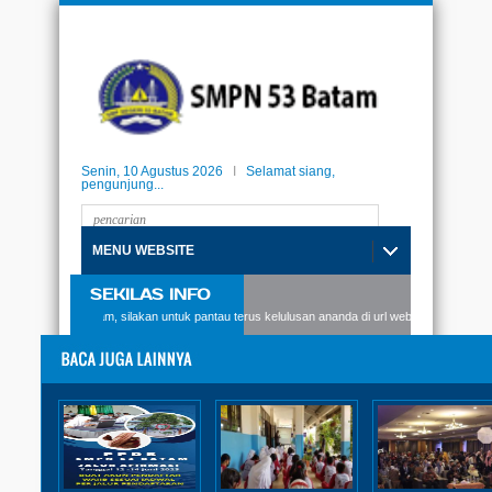
Senin, 10 Agustus 2026
I
Selamat siang,
pengunjung...
MENU WEBSITE
SEKILAS INFO
swi SMPN53 Batam, silakan untuk pantau terus kelulusan ananda di url website berikut: kel
DUA SISWI SMPN 53 BATAM
MENGIKUTI SELEKSI LOMBA
PELAFALAN UUD 1945 DAN
CIPTA PANTUN
Diposting:
SMPN 53 Batam
|
Senin, 28 Februari 2022 - 19:33:21 WIB
|