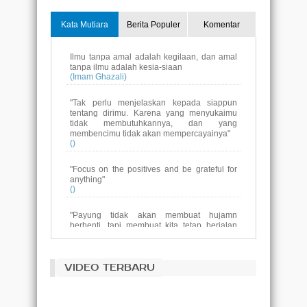
Kata Mutiara
Berita Populer
Komentar
Ilmu tanpa amal adalah kegilaan, dan amal
tanpa ilmu adalah kesia-siaan
(Imam Ghazali)
"Tak perlu menjelaskan kepada siappun
tentang dirimu. Karena yang menyukaimu
tidak membutuhkannya, dan yang
membencimu tidak akan mempercayainya"
()
"Focus on the positives and be grateful for
anything"
()
"Payung tidak akan membuat hujamn
berhenti, tapi membuat kita tetap berjalan
melewatinya sampai ke tujuan.
dan jika pelangimu sudah datang, jangan
luapakan payung yang menemanimu saat
hujan"
()
VIDEO TERBARU
Tujuan pendidikan adalah untuk
menggantikan pikiran yang kosong dengan