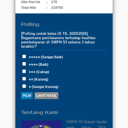
Hits Hari Ini
:
176
Total Hits
:
319705
Polling
[Polling untuk kelas IX TA. 2025/2026]
Bagaimana penilaianmu terhadap kualitas
pembelajaran di SMPN 53 selama 3 tahun
terakhir?
⭐⭐⭐⭐⭐ (Sangat Baik)
⭐⭐⭐⭐ (Baik)
⭐⭐⭐ (Cukup)
⭐⭐ (Kurang)
⭐ (Sangat Kurang)
Tentang Kami
SMPN 53 Batam berdiri
pada tahun 2014.