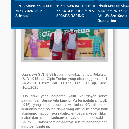
Dibaca: 652 pembaca
PPDB SMPN 53 Batam
195 SISWA BARU SMPN
Pisah Kenang Sisw
2023-2024 Jalur
53 BATAM IKUTI MPLS
Siswi SMPN 53 Ba
Afirmasi
SECARA DARING
"All We Are" Seven
Graduation
Dua siswi SMPN 53 Batam mengikuti lomba Pelafalan
UUD 1945 dan Cipta Pantun yang diselenggarakan di
SMPN 26 Batam, Kel.
Buliang, Kec.
Batu Aji, Sabtu
(10/9/2021).
Dua siswi yang berperan yaitu Siti Aisyah (cipta
pantun) dan Bunga Arta Lina br Purba (pelafalan UUD
1945) yang merupakan siswi kelas 9C, di mana
keduanya merupakan siswa yang aktif di kelasnya baik
akademik maupun ekstrakulikuler.
Secara kepemilikan
materi dan mental, keduanya layak sebagai perwakilan
SMPN 53 Batam setelah adanya seleksi bertahap dari
guru pembimbing.