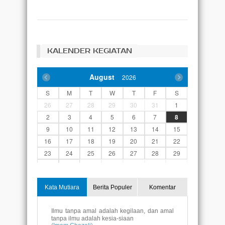
KALENDER KEGIATAN
August
2026
S
M
T
W
T
F
S
26
27
28
29
30
31
1
2
3
4
5
6
7
8
9
10
11
12
13
14
15
16
17
18
19
20
21
22
23
24
25
26
27
28
29
30
31
1
2
3
4
5
Kata Mutiara
Berita Populer
Komentar
Ilmu tanpa amal adalah kegilaan, dan amal
tanpa ilmu adalah kesia-siaan
(Imam Ghazali)