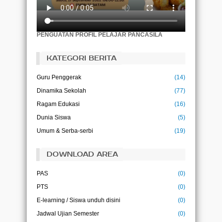
Akar pendidikan itu akan terasa pahit,
namun buahnya akan terasa manis.
(Aristotle)
PENGUATAN PROFIL PELAJAR PANCASILA
Pendidikan adalah tiket ke masa depan, hari
esok dimiliki oleh orang-orang yang
KATEGORI BERITA
mempersiapkan dirinyasejak hari ini.
(Malcolm X)
Guru Penggerak
(14)
Pendidikan bukanlah persiapan untuk hidup,
Dinamika Sekolah
(77)
pendidikan adalah kehidupan itu sendiri.
(John Dewey)
Ragam Edukasi
(16)
Dunia Siswa
(5)
Ilmu adalah kehidupan bagi pikiran
(Abu Bakar)
Umum & Serba-serbi
(19)
DOWNLOAD AREA
PAS
(0)
PTS
(0)
E-learning / Siswa unduh disini
(0)
Jadwal Ujian Semester
(0)