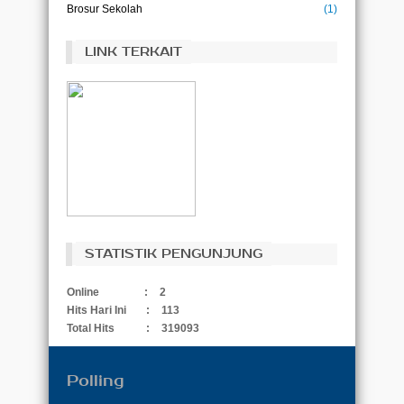
Brosur Sekolah
(1)
LINK TERKAIT
STATISTIK PENGUNJUNG
Online
:
2
Hits Hari Ini
:
113
Total Hits
:
319093
Polling