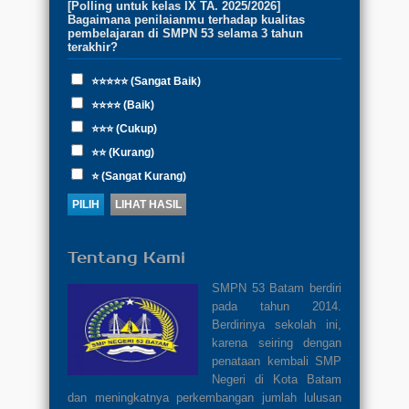
[Polling untuk kelas IX TA. 2025/2026]
Bagaimana penilaianmu terhadap kualitas
pembelajaran di SMPN 53 selama 3 tahun
terakhir?
⭐⭐⭐⭐⭐ (Sangat Baik)
⭐⭐⭐⭐ (Baik)
⭐⭐⭐ (Cukup)
⭐⭐ (Kurang)
⭐ (Sangat Kurang)
Tentang Kami
SMPN 53 Batam berdiri
pada tahun 2014.
Berdirinya sekolah ini,
karena seiring dengan
penataan kembali SMP
Negeri di Kota Batam
dan meningkatnya perkembangan jumlah lulusan