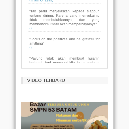
"Tak perlu menjelaskan kepada siappun
tentang dirimu. Karena yang menyukaimu
tidak membutuhkannya, dan yang
membencimu tidak akan mempercayainya"
()
"Focus on the positives and be grateful for
anything"
()
"Payung tidak akan membuat hujamn
berhenti, tapi membuat kita tetap berjalan
melewatinya sampai ke tujuan.
dan jika pelangimu sudah datang, jangan
luapakan payung yang menemanimu saat
hujan"
()
VIDEO TERBARU
Tujuan pendidikan adalah untuk
menggantikan pikiran yang kosong dengan
pikiran yang terbuka.
(Malcolm S. Forbes)
Pembelajaran tidak dicapai secara
kebetulan, itu harus dicari dengan semangat
ketekunan.
(Abigail Adams)