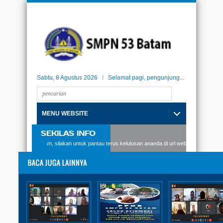
Sabtu, 8 Agustus 2026
I
Selamat pagi, pengunjung...
MENU WEBSITE
SEKILAS INFO
swi SMPN53 Batam, silakan untuk pantau terus kelulusan ananda di url website berikut: kel
Proyek Penguatan Profil Pelajar
Pancasila
Pembukaan P5 Gaya Hidup
Berkelanjutan Topik
"Sampahku, Karyaku, Indah
Sekolahku"