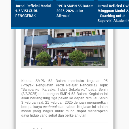
Diposting:
SMPN 53 Batam
|
Jurnal Refleksi Modul
PPDB SMPN 53 Batam
Jurnal Refleksi Dw
Senin, 03 Februari 2025 - 16:51:25 WIB
|
1.3 VISI GURU
2023-2024 Jalur
Mingguan Modul 2.
Dibaca: 516 pembaca
PENGGERAK
Afirmasi
- Coaching untuk
Supervisi Akademi
Kepala SMPN 53 Batam membuka kegiatan P5
(Proyek Penguatan Profil Pelajar Pancasila) Topik
"Sampahku, Karyaku, Indah Sekolahku" pada Senin
(3/2/2025) di Lapangan SMPN 53 Batam. Kegiatan ini
akan berlangsung tiga pekan ke depan dimulai Senin
3 Februari s.d. 21 Februari 2025 dengan menargetkan
berupa karya
ecobreak
dan sabun. Kegiatan ini adalah
modal yang bagus untuk murid dapat menerapkan
gaya hidup yang sehat dan berkelanjutan.